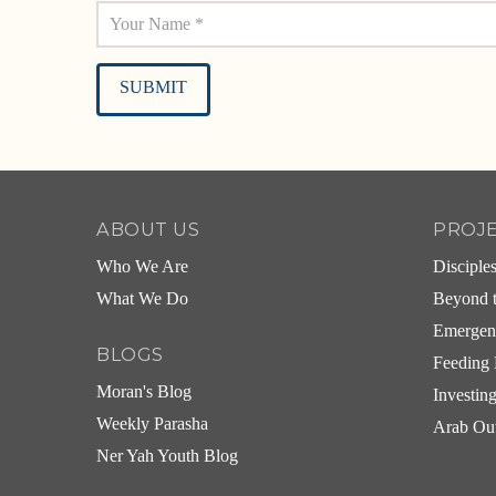
Alternative:
ABOUT US
PROJ
Who We Are
Disciple
What We Do
Beyond t
Emergen
BLOGS
Feeding 
Moran's Blog
Investin
Weekly Parasha
Arab Ou
Ner Yah Youth Blog