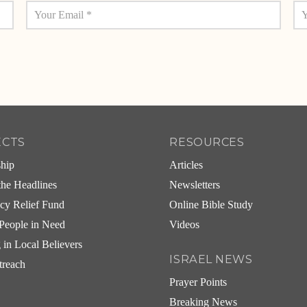
ECTS
RESOURCES
ship
Articles
he Headlines
Newsletters
cy Relief Fund
Online Bible Study
People in Need
Videos
g in Local Believers
ISRAEL NEWS
treach
Prayer Points
Breaking News