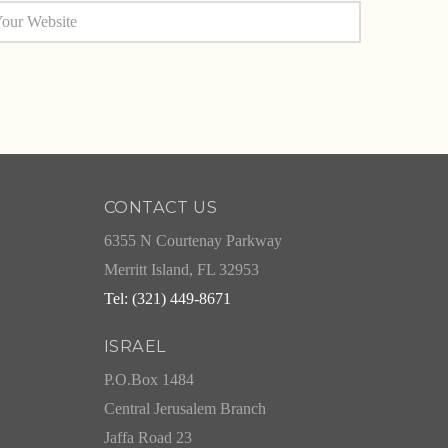
CONTACT US
6355 N Courtenay Parkway
Merritt Island, FL 32953
Tel: (321) 449-8671
ISRAEL
P.O.Box 1484
Central Jerusalem Branch
Jaffa Road 23