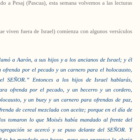
ido a Pesaj (Pascua), esta semana volvemos a las lecturas
ue viven fuera de Israel) comienza con algunos versículos
amó a Aarón, a sus hijos y a los ancianos de Israel; y él
 ofrenda por el pecado y un carnero para el holocausto,
 el SEÑOR.” Entonces a los hijos de Israel hablarás,
ra ofrenda por el pecado, y un becerro y un cordero,
locausto, y un buey y un carnero para ofrendas de paz,
frenda de cereal mezclada con aceite; porque en el día de
los tomaron lo que Moisés había mandado al frente del
ongregación se acercó y se puso delante del SEÑOR. Y
R te ha mandado que hagas, para que aparezca la gloria